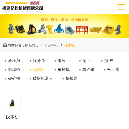
当前位置：
网站首页
产品中心
伐木机



液压剪
筛分斗
破碎斗
挖 斗
抓 夹
振动夯
伐木机
移树机
粉碎钳
松土器
破碎锤
破拆机器人
快换器
伐木机