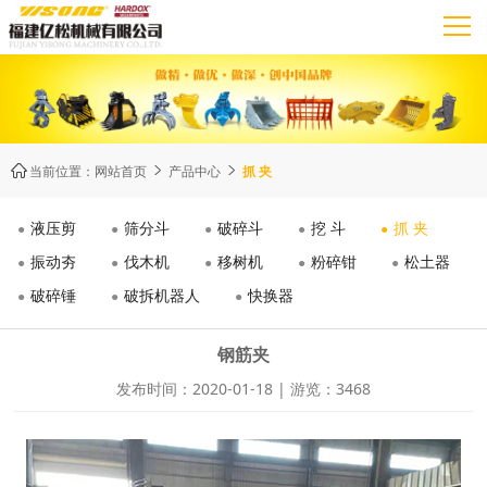
当前位置：
网站首页
产品中心
抓 夹



液压剪
筛分斗
破碎斗
挖 斗
抓 夹
振动夯
伐木机
移树机
粉碎钳
松土器
破碎锤
破拆机器人
快换器
钢筋夹
发布时间：2020-01-18 | 游览：3468