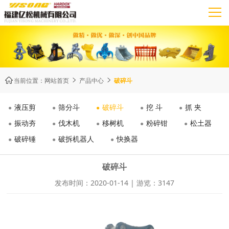
当前位置：
网站首页
产品中心
破碎斗



液压剪
筛分斗
破碎斗
挖 斗
抓 夹
振动夯
伐木机
移树机
粉碎钳
松土器
破碎锤
破拆机器人
快换器
破碎斗
发布时间：2020-01-14 | 游览：3147